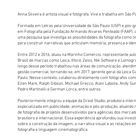
Anna Silveira é artista visual e fotógrafa. Vive e trabalha em São Pa
Formada em Letras pela Universidade de São Paulo (USP) e pós-g
em Fotografia pela Fundação Armando Alvares Penteado (FAAP), 
uma pesquisa que investiga as possibilidades da fotografia como 
para construir narrativas que articulam memória, presença e iden
Entre 2012 e 2016, atuou na Marinho Comércio, representante aut
Brasil de marcas como Leica, Ilford, Zeiss, Nik Software e Lomogr
longo desse período trabalhou nas áreas de comunicação, atendi
gestão comercial, tornando-se, em 2017, gerente geral da Leica G
Paulo. Nesse contexto, colaborou diretamente com fotógrafos co
Ellen Mark, Ralph Gibson, Michael Grecco, Alain Laboile, Andy S
Pedro Martinelli e German Lorca, entre outros.
Posteriormente integrou a equipe da Great Studio, produtora inter
especializada em publicidade, animação e pós-produção, atuando 
de fotografia de projetos desenvolvidos para agências dos mercad
brasileiro e internacional. Essa experiência aprofundou sua inves
sobre a construção da imagem, a narrativa visual e as relações en
fotografia e linguagem cinematográfica.