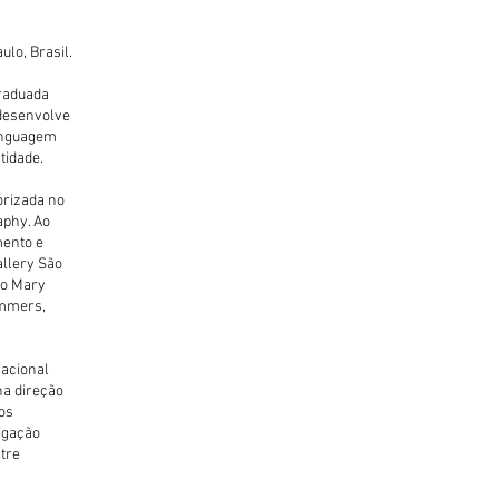
ulo, Brasil.
raduada
desenvolve
linguagem
tidade.
orizada no
aphy. Ao
mento e
allery São
mo Mary
ummers,
nacional
na direção
os
tigação
tre